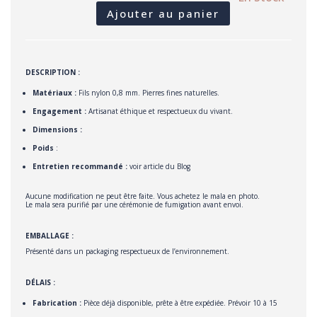
Ajouter au panier
QUANTITÉ
DE
MALA
YIN
YANG
:
OBSIDIENNE
FLOCON
D
ESCRIPTION :
DE
NEIGE,
AGATE
Matériaux :
Fils nylon 0,8 mm. Pierres fines naturelles.
BLANCHE
ET
GRISE
Engagement :
Artisanat éthique et respectueux du vivant.
Dimensions :
Poids
:
Entretien recommandé :
voir article du Blog
Aucune modification ne peut être faite. Vous achetez le mala en photo.
Le mala sera purifié par une cérémonie de fumigation avant envoi.
E
MBALLAGE :
Présenté dans un packaging respectueux de l’environnement.
D
ÉLAIS :
Fabrication :
Pièce déjà disponible, prête à être expédiée. Prévoir 10 à 15