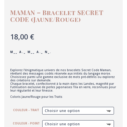
MAMAN – Bracelet SECRET
CODE (Jaune/Rouge)
18,00
€
M _ _ A . _ M _ _ A . _ N _ .
Explorez l’énigmatique univers de nos bracelets Secret Code Maman,
révélant des messages codés réservée aux initiés du langage morse.
Choisissez parmi une gamme exclusive de mots pré-définis ou explorez
des créations sur demande.
Chaque bracelet, confectionné à la main dans les Landes, magnifié par
l’utilisation exclusive de perles japonaises Tila en verre, reconnues pour
leur régularité et leur finesse.
Coloris Jaune/Rouge pour les Traits
COULEUR - TRAIT
COULEUR - POINT