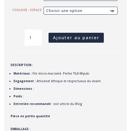
COULEUR - ESPACE
QUANTITÉ
DE
MAMAN
Ajouter au panier
-
BRACELET
SECRET
CODE
(JAUNE/ROUGE)
DESCRIPTION :
Matériaux :
Fils micro-macramé. Perles TILA Miyuki.
Engagement :
Artisanat éthique et respectueux du vivant.
Dimensions :
Poids
:
Entretien recommandé :
voir article du Blog
Pièce en petite quantité
EMBALLAGE :