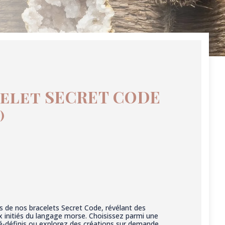
celet SECRET CODE
)
s de nos bracelets Secret Code, révélant des
initiés du langage morse. Choisissez parmi une
-définis ou explorez des créations sur demande.