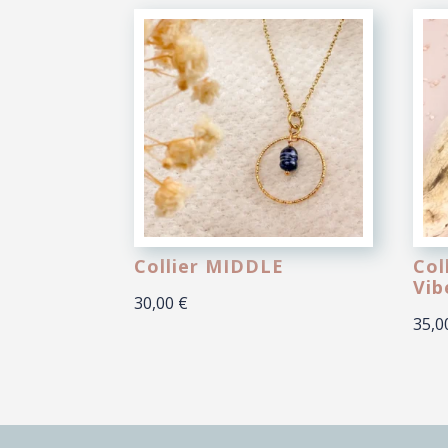
Collier MIDDLE
Col
Vib
30,00
€
35,