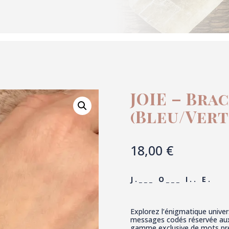
JOIE – Bra
(Bleu/Vert
18,00
€
J . _ _ _ O _ _ _ I . . E .
Explorez l’énigmatique univer
messages codés réservée aux 
gamme exclusive de mots pré