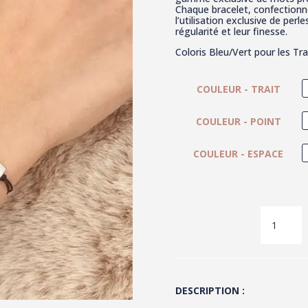
Chaque bracelet, confectionn
l’utilisation exclusive de per
régularité et leur finesse.
Coloris Bleu/Vert pour les Tra
COULEUR - TRAIT
COULEUR - POINT
COULEUR - ESPACE
QUANTIT
DE
JOIE
-
BRACELE
SECRET
CODE
(BLEU/VE
DESCRIPTION :