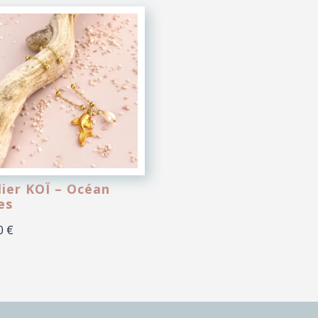
lier KOÏ – Océan
es
00
€