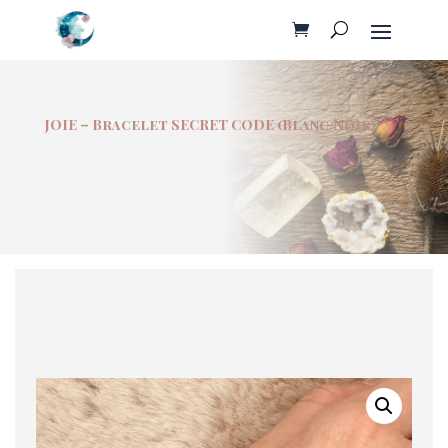
JOIE – Bracelet SECRET CODE (Blanc/Noir)