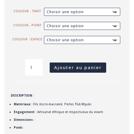
COULEUR - TRAIT
COULEUR - POINT
COULEUR - ESPACE
QUANTITÉ
DE
JOIE
Ajouter au panier
-
BRACELET
SECRET
CODE
(BLANC/NOIR)
DESCRIPTION :
Matériaux :
Fils micro-macramé. Perles TILA Miyuki.
Engagement :
Artisanat éthique et respectueux du vivant.
Dimensions :
Poids
: