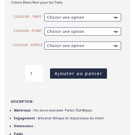
Coloris Blanc/Noir pour les Traits
COULEUR - TRAIT
COULEUR - POINT
COULEUR - ESPACE
QUANTITÉ
DE
CHANCE
Ajouter au panier
-
BRACELET
SECRET
CODE
(BLANC/NOIR)
DESCRIPTION :
Matériaux :
Fils micro-macramé. Perles TILA Miyuki.
Engagement :
Artisanat éthique et respectueux du vivant.
Dimensions :
Poids
: