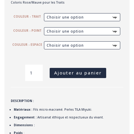
Coloris Rose/Mauve pour les Traits
COULEUR - TRAIT
COULEUR - POINT
COULEUR - ESPACE
QUANTITÉ
DE
CHANCE
Ajouter au panier
-
BRACELET
SECRET
CODE
(ROSE/MAUVE)
DESCRIPTION :
Matériaux :
Fils micro-macramé. Perles TILA Miyuki.
Engagement :
Artisanat éthique et respectueux du vivant.
Dimensions :
Poids
: