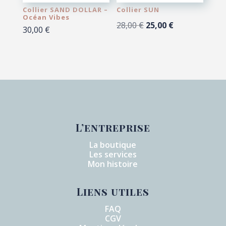
Collier SAND DOLLAR –
Collier SUN
Océan Vibes
Le
Le
28,00
€
25,00
€
30,00
€
prix
prix
initial
actuel
était :
est :
28,00 €.
25,00 €.
L’entreprise
La boutique
Les services
Mon histoire
Liens utiles
FAQ
CGV