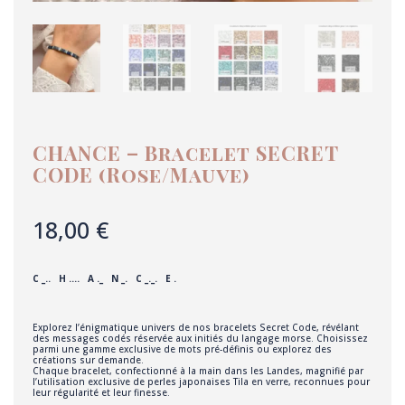
CHANCE – Bracelet SECRET
CODE (Rose/Mauve)
18,00
€
C _.. H …. A ._ N _. C _._. E .
Explorez l’énigmatique univers de nos bracelets Secret Code, révélant
des messages codés réservée aux initiés du langage morse. Choisissez
parmi une gamme exclusive de mots pré-définis ou explorez des
créations sur demande.
Chaque bracelet, confectionné à la main dans les Landes, magnifié par
l’utilisation exclusive de perles japonaises Tila en verre, reconnues pour
leur régularité et leur finesse.