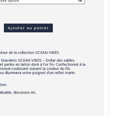
É
Ajouter au panier
T
nteur de la collection OCEAN VIBES.
s bracelets OCEAN VIBES – Dollar des sables.
t perles en laiton doré à l’or fin. Confectionné à la
oeud coulissant suivant la couleur du fils.
jou illuminera votre poignet d’un reflet marin.
tion.
isable, discutons-en.