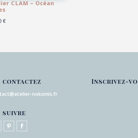
lier CLAM – Océan
es
00
€
 contactez
Inscrivez-v
tact@atelier-nokomis.fr
 suivre