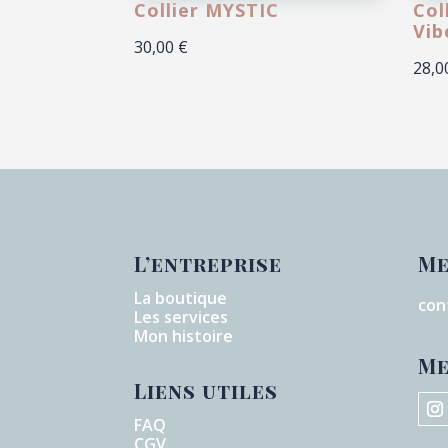
Collier MYSTIC
Col
Vib
30,00
€
28,
L’entreprise
Me
La boutique
con
Les services
Mon histoire
Me
Liens utiles
FAQ
CGV