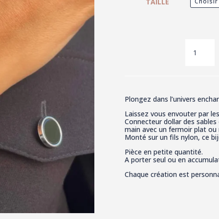
TAILLE
QUANTIT
DE
BRACELE
DOLLAR
DES
SABLES
-
OCEAN
VIBES
Plongez dans l’univers encha
Laissez vous envouter par le
Connecteur dollar des sables e
main avec un fermoir plat ou n
Monté sur un fils nylon, ce bi
Pièce en petite quantité.
A porter seul ou en accumula
Chaque création est personnal