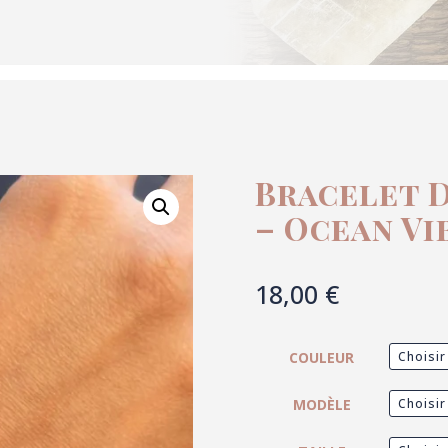
Bracelet 
– Ocean Vi
18,00
€
COULEUR
MODÈLE